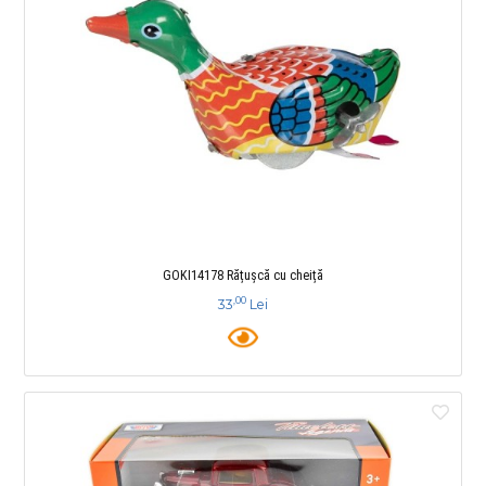
GOKI14178 Rățușcă cu cheiță
,00
33
Lei