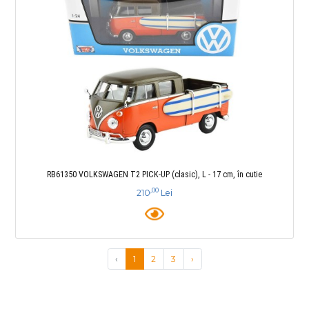
RB61350 VOLKSWAGEN T2 PICK-UP (clasic), L - 17 cm, în cutie
,00
210
Lei
‹
1
2
3
›