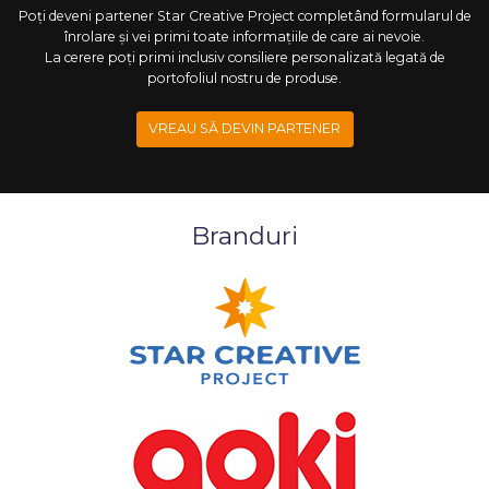
Poți deveni partener Star Creative Project completând formularul de
înrolare și vei primi toate informațiile de care ai nevoie.
La cerere poți primi inclusiv consiliere personalizată legată de
portofoliul nostru de produse.
VREAU SĂ DEVIN PARTENER
Branduri