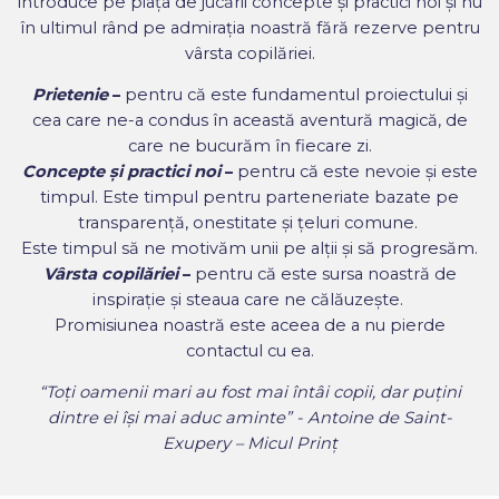
introduce pe piața de jucării concepte și practici noi și nu
în ultimul rând pe admirația noastră fără rezerve pentru
vârsta copilăriei.
Prietenie
–
pentru că este fundamentul proiectului și
cea care ne-a condus în această aventură magică, de
care ne bucurăm în fiecare zi.
Concepte și practici noi
–
pentru că este nevoie și este
timpul. Este timpul pentru parteneriate bazate pe
transparență, onestitate și țeluri comune.
Este timpul să ne motivăm unii pe alții și să progresăm.
Vârsta copilăriei
–
pentru că este sursa noastră de
inspirație și steaua care ne călăuzește.
Promisiunea noastră este aceea de a nu pierde
contactul cu ea.
“Toți oamenii mari au fost mai întâi copii, dar puțini
dintre ei își mai aduc aminte” - Antoine de Saint-
Exupery – Micul Prinț