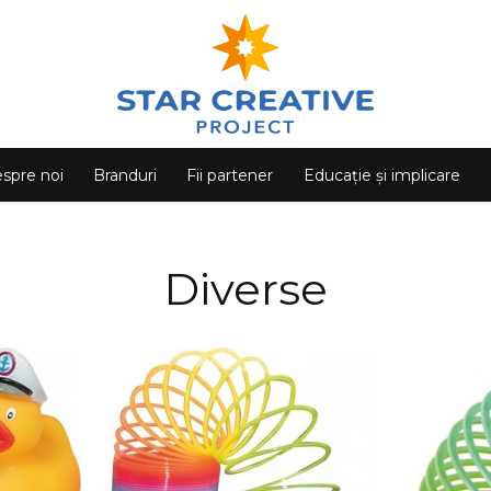
spre noi
Branduri
Fii partener
Educație și implicare
Diverse