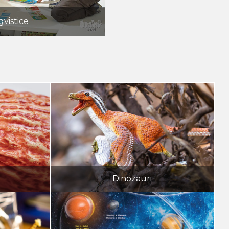
gvistice
Dinozauri