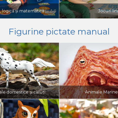
, logică și matematică
Jocuri lin
Figurine pictate manual
le domestice și căluți
Animale Marine